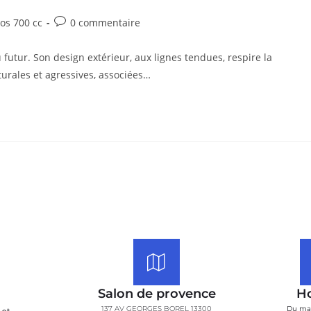
s 700 cc
0 commentaire
futur. Son design extérieur, aux lignes tendues, respire la
turales et agressives, associées…
Salon de provence
Ho
137 AV GEORGES BOREL 13300
Du ma