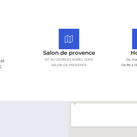
Salon de provence
Ho
137 AV GEORGES BOREL 13300
Du ma
et
SALON-DE-PROVENCE
De 8h à 12
C
.