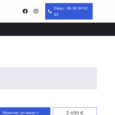
Diego : 06 58 64 52
92
3 499 €
Réserver un essai