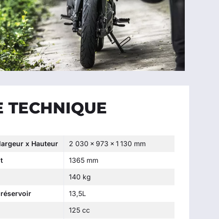
E TECHNIQUE
largeur x Hauteur
2 030 x 973 x 1 130 mm
t
1365 mm
140 kg
réservoir
13,5L
125 cc