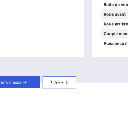
Boîte de vit
Roue avant
Roue arrière
Couple max
Puissance 
3 499 €
er un essai